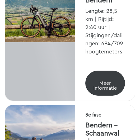
Bendern
Lengte: 28,5
km | Rijtijd:
2:40 uur |
Stijgingen/dali
ngen: 684/709
hoogtemeters
Meer
informatie
3e fase
Bendern -
Schaanwal