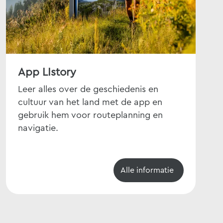
App LIstory
Fi
Leer alles over de geschiedenis en
Gee
cultuur van het land met de app en
Geb
gebruik hem voor routeplanning en
fie
navigatie.
fiet
Alle informatie