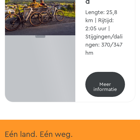
d
Lengte: 25,8
km | Rijtijd:
2:05 uur |
Stijgingen/dali
ngen: 370/347
hm
Meer
informatie
Eén land. Eén weg.