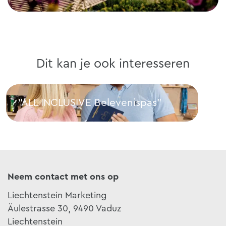
Dit kan je ook interesseren
"ALL INCLUSIVE Belevenispas"
Res
"ALL INCLUSIVE Belevenispas"
Rest
Neem contact met ons op
Liechtenstein Marketing
Äulestrasse 30, 9490 Vaduz
Liechtenstein