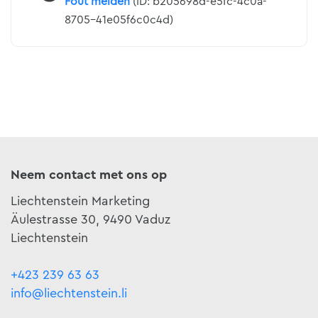
Fout melden
(ID: b205698d-e5fc-4c0a-
8705-41e05f6c0c4d)
Neem contact met ons op
Liechtenstein Marketing
Äulestrasse 30, 9490 Vaduz
Liechtenstein
+423 239 63 63
info@liechtenstein.li