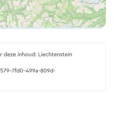
r deze inhoud: Liechtenstein
7f579-7fd0-499a-809d-