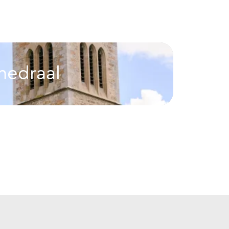
thedraal
Roo
Rood Hu