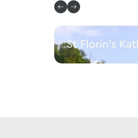
St Florin's Ka
St Florin's Kathedraal