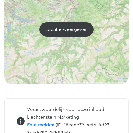
Locatie weergeven
Verantwoordelijk voor deze inhoud:
Liechtenstein Marketing
Fout melden
(ID: 18ceeb72-4ef6-4d93-
8c3d-790e1a1df256)