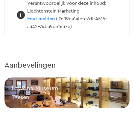
Verantwoordelijk voor deze inhoud:
Liechtenstein Marketing
Fout melden
(ID: 19ea1afc-e7df-4515-
a342-74ba9ce1637e)
Aanbevelingen
Lawena Museum
Triesen
Lawena Museum