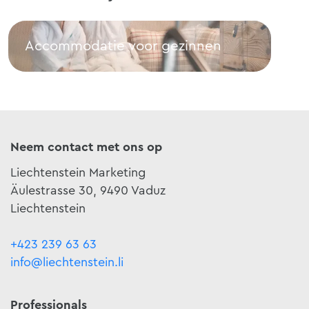
Accommodatie voor gezinnen
Pr
Accommodatie voor gezinnen
Pro
Neem contact met ons op
Liechtenstein Marketing
Äulestrasse 30, 9490 Vaduz
Liechtenstein
+423 239 63 63
info@liechtenstein.li
Professionals